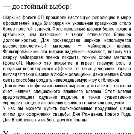
— достойный выбор!
Шары из фольги CTI произвели настоящую революцию в мире
оформителей, ведь благодаря им украшение праздников стало
более простой задачей. Фольгированные шарики более яркие и
красочные, чем латексные, а также отличаются большей
долговечностью. Для производства шариков используется
высокотехнологичный материал — майларовая пленка.
Фольгированными эти шарики надувные называют, потому что
сверху майларовая пленка покрыта тонким слоем металла
(фольгой). Именно это покрытие и играет главную роль в
создании неповторимого эффекта от таких декораций. Удачно
выглядят такие шарики в любом освещении, даже мелкие блики
света способны создать непередаваемую игру отблесков.
Долговечность фольгированных шариков достигается также за
счет наличия специального впаянного клапана. Этот клапан
предотвращает сдувание изделия, а также существенно
упрощает процесс наполнения шариков гелием или воздухом.
У нас вы можете купить фольгированные воздушные шары
оптом для оформления свадьбы, Дня Рождения, Нового Года,
Дня Влюбленных и любого другого повода.
У нас можно купить оптом воздушные