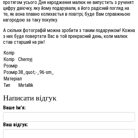
протягом усього Дня народження малюк не випустить з рученят
цифру двієчку, яку йому подарували, а його радісний погляд на
те, як вона плавно колихаєтья в повітрі, буде Вам справжньою
нагородою за таку покупку.
А скільки фотографій можна зробити з таким подарунком! Кожна
з них буде повертати Вас в той прекрасний день, коли малюк
став старший на рік!
Колір
Колір
Chernyj
Розмір
Розмір
38_quot;-_96-sm_
Матеріал
Тип
Metallik
Написати відгук
Ваше Ім’я:
Ваш відгук: