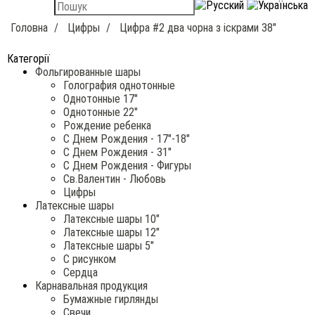
Головна
Цифры
Цифра #2 два чорна з іскрами 38"
Категорії
Фольгированные шары
Голография однотонные
Однотонные 17"
Однотонные 22"
Рождение ребенка
С Днем Рождения - 17"-18"
С Днем Рождения - 31"
С Днем Рождения - Фигуры
Св.Валентин - Любовь
Цифры
Латексные шары
Латексные шары 10"
Латексные шары 12"
Латексные шары 5"
С рисунком
Сердца
Карнавальная продукция
Бумажные гирлянды
Свечи