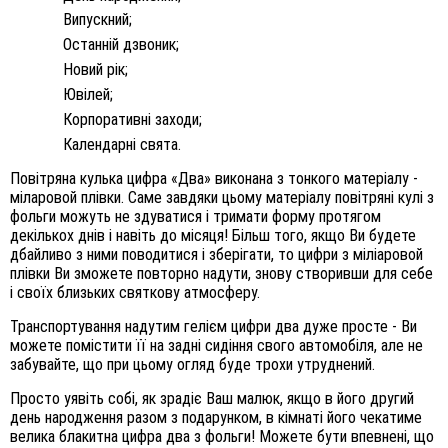
Випускний
;
Останній дзвоник
;
Новий рік
;
Ювілей
;
Корпоративні заходи
;
Календарні свята.
Повітряна кулька цифра «Два» виконана з тонкого матеріалу -
міларовой плівки. Саме завдяки цьому матеріалу повітряні кулі з
фольги можуть не здуватися і тримати форму протягом
декількох днів і навіть до місяця! Більш того, якщо Ви будете
дбайливо з ними поводитися і зберігати, то цифри з міліаровой
плівки Ви зможете повторно надути, знову створивши для себе
і своїх близьких святкову атмосферу.
Транспортування надутим гелієм цифри два дуже просте - Ви
можете помістити її на задні сидіння свого автомобіля, але не
забувайте, що при цьому огляд буде трохи утруднений.
Просто уявіть собі, як зрадіє Ваш малюк, якщо в його другий
день народження разом з подарунком, в кімнаті його чекатиме
велика блакитна цифра два з фольги! Можете бути впевнені, що