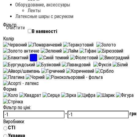
Оборудование, аксессуары
Ленты
Латексные шары с рисунком
Фільтр
Очистити
В наявності
Колір
Форма
Фільтр по ціні:
-
грн
Виробники:
CTI
Украина