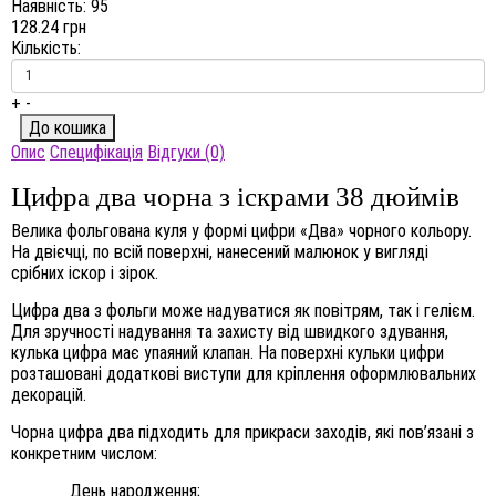
Наявність:
95
128.24 грн
Кількість:
+
-
Опис
Специфікація
Відгуки (0)
Цифра два чорна з іскрами 38 дюймів
Велика фольгована куля у формі цифри «Два» чорного кольору.
На двієчці, по всій поверхні, нанесений малюнок у вигляді
срібних іскор і зірок.
Цифра два з фольги може надуватися як повітрям, так і гелієм.
Для зручності надування та захисту від швидкого здування,
кулька цифра має упаяний клапан. На поверхні кульки цифри
розташовані додаткові виступи для кріплення оформлювальних
декорацій.
Чорна цифра два підходить для прикраси заходів, які пов’язані з
конкретним числом:
День народження;